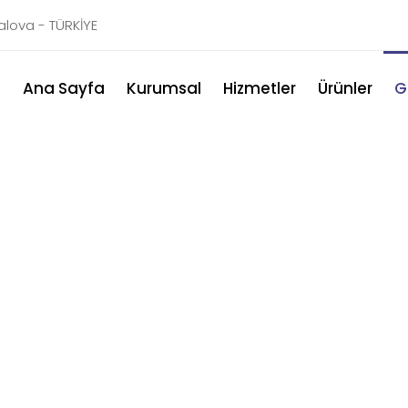
Yalova - TÜRKİYE
Ana Sayfa
Kurumsal
Hizmetler
Ürünler
G
Galeri
rada denizcilik sektörünün önde gelen etkinlik ve ser
inovasyon ve işbirliğine olan bağlılığımızı sergiliyoruz.