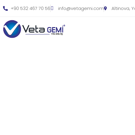
+90 532 467 70 56
info@vetagemi.com
Altinova, 
Galerimize hoş geldiniz. Bu
anları paylaşıyor, 