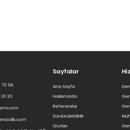
Sayfalar
Hi
 70 56
Ana Sayfa
Deni
 01 33
Hakkımızda
Gem
Referanslar
Gem
emi.com
Sürdürülebilirlik
Müh
nizcilik.com
Ürünler
Gem