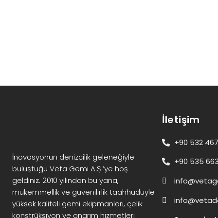
İletişim
+90 532 467
İnovasyonun denizcilik geleneğiyle
+90 535 663
buluştuğu Veta Gemi A.Ş.’ye hoş
geldiniz. 2010 yılından bu yana,
info@vetag
mükemmellik ve güvenilirlik taahhüdüyle
info@vetade
yüksek kaliteli gemi ekipmanları, çelik
konstrüksiyon ve onarım hizmetleri