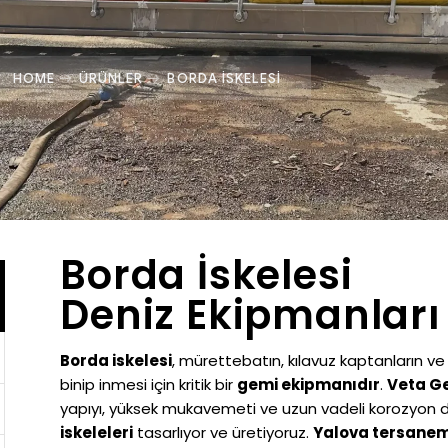
HOME
ÜRÜNLER
BORDA İSKELESI
Borda İskelesi
Deniz Ekipmanları 
Borda iskelesi
, mürettebatın, kılavuz kaptanların ve 
binip inmesi için kritik bir
gemi ekipmanıdır
.
Veta Ge
yapıyı, yüksek mukavemeti ve uzun vadeli korozyon di
iskeleleri
tasarlıyor ve üretiyoruz.
Yalova tersane