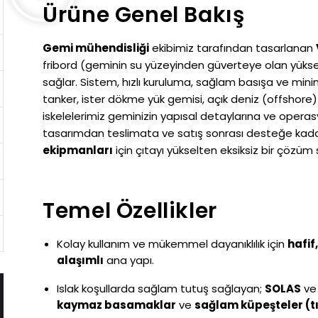
Ürüne Genel Bakış
Gemi mühendisliği
ekibimiz tarafından tasarlanan
fribord (geminin su yüzeyinden güverteye olan yüksek
sağlar. Sistem, hızlı kuruluma, sağlam basışa ve min
tanker, ister dökme yük gemisi, açık deniz (offshore)
iskelelerimiz geminizin yapısal detaylarına ve operasyo
tasarımdan teslimata ve satış sonrası desteğe kad
ekipmanları
için çıtayı yükselten eksiksiz bir çözüm 
Temel Özellikler
Kolay kullanım ve mükemmel dayanıklılık için
hafif
alaşımlı
ana yapı.
Islak koşullarda sağlam tutuş sağlayan;
SOLAS
v
kaymaz basamaklar
ve
sağlam küpeşteler (t