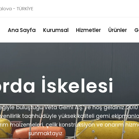
Yalova - TÜRKİYE
Ana Sayfa
Kurumsal
Hizmetler
Ürünler
G
rda İskelesi
ğiyle buluştuğu Veta Gemi A.Ş.’ye hoş geldiniz. 2010
ilirlik taahhüdüyle yüksek kaliteli gemi ekipmanlar
ım malzemeleri, çelik konstrüksiyon ve onarım hizme
sunmaktayız.