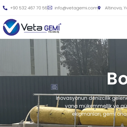
+90 532 467 70 56
info@vetagemi.com
Altinova, 
Bo
İnovasyonun denizcilik gelene
yana mükemmellik ve güven
ekipmanları, gemi onar