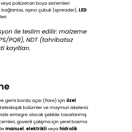
 veya poliüretan boya sistemleri
) bağlantısı, ayırıcı çubuk (spreader),
LED
leri
on ile teslim edilir: malzeme
WPS/PQR), NDT (tahribatsız
 kayıtları.
rme
 ve gemi borda açısı (flare) için
özel
 teleskopik bölümler ve maymun iskeleniz
zle entegre olacak şekilde tasarlanmış
temleri, güvenli çalışma için yerel basma
ile
manuel
,
elektrikli
veya
hidrolik