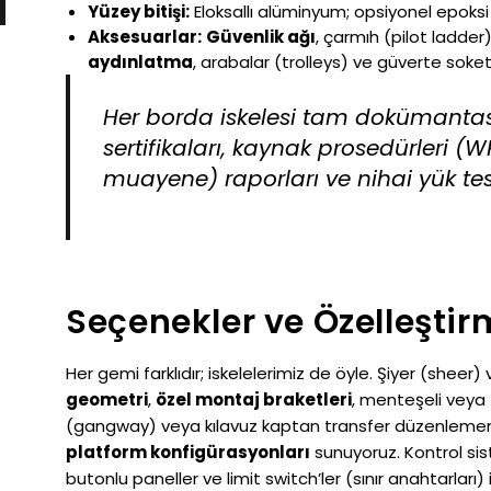
Yüzey bitişi:
Eloksallı alüminyum; opsiyonel epoksi
Aksesuarlar:
Güvenlik ağı
, çarmıh (pilot ladder
aydınlatma
, arabalar (trolleys) ve güverte soket
Her borda iskelesi tam dokümantasy
sertifikaları, kaynak prosedürleri (
muayene) raporları ve nihai yük testi
Seçenekler ve Özelleşti
Her gemi farklıdır; iskelelerimiz de öyle. Şiyer (sheer)
geometri
,
özel montaj braketleri
, menteşeli veya
(gangway) veya kılavuz kaptan transfer düzenlemeni
platform konfigürasyonları
sunuyoruz. Kontrol sis
butonlu paneller ve limit switch’ler (sınır anahtarları) 