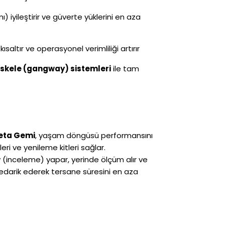
ı) iyileştirir ve güverte yüklerini en aza
 kısaltır ve operasyonel verimliliği artırır
kele (gangway) sistemleri
ile tam
eta Gemi
, yaşam döngüsü performansını
i ve yenileme kitleri sağlar.
y (inceleme) yapar, yerinde ölçüm alır ve
edarik ederek tersane süresini en aza