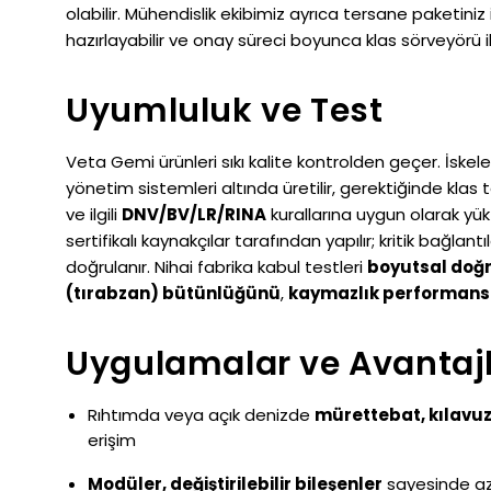
olabilir. Mühendislik ekibimiz ayrıca tersane paketiniz 
hazırlayabilir ve onay süreci boyunca klas sörveyörü i
Uyumluluk ve Test
Veta Gemi ürünleri sıkı kalite kontrolden geçer. İskel
yönetim sistemleri altında üretilir, gerektiğinde klas
ve ilgili
DNV/BV/LR/RINA
kurallarına uygun olarak yük
sertifikalı kaynakçılar tarafından yapılır; kritik bağla
doğrulanır. Nihai fabrika kabul testleri
boyutsal doğ
(tırabzan) bütünlüğünü
,
kaymazlık performans
Uygulamalar ve Avantaj
Rıhtımda veya açık denizde
mürettebat, kılavuz
erişim
Modüler, değiştirilebilir bileşenler
sayesinde az