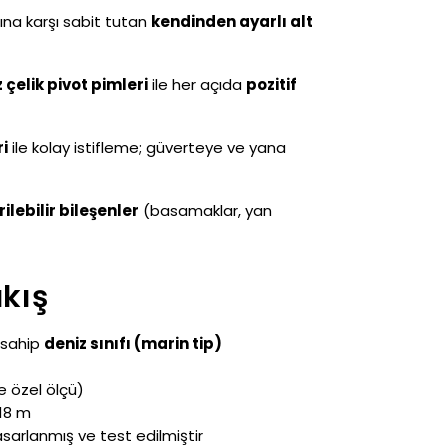
ına karşı sabit tutan
kendinden ayarlı alt
çelik pivot pimleri
ile her açıda
pozitif
ri
ile kolay istifleme; güverteye ve yana
rilebilir bileşenler
(basamaklar, yan
akış
 sahip
deniz sınıfı (marin tip)
 özel ölçü)
–18 m
asarlanmış ve test edilmiştir