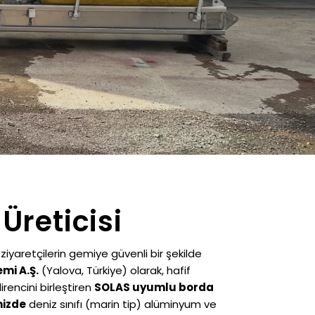
Üreticisi
ziyaretçilerin gemiye güvenli bir şekilde
mi A.Ş.
(Yalova, Türkiye) olarak, hafif
rencini birleştiren
SOLAS uyumlu borda
mizde
deniz sınıfı (marin tip) alüminyum ve