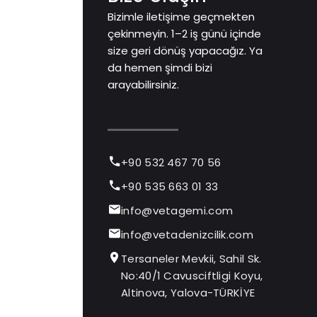
Bizimle iletişime geçmekten
çekinmeyin. 1–2 iş günü içinde
size geri dönüş yapacağız. Ya
da hemen şimdi bizi
arayabilirsiniz.
+90 532 467 70 56
+90 535 663 01 33
info@vetagemi.com
info@vetadenizcilik.com
Tersaneler Mevkii, Sahil Sk.
No:40/1 Cavusciftligi Koyu,
Altinova, Yalova-TÜRKİYE