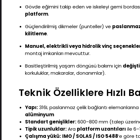
Gövde eğimini takip eden ve iskeleyi gemi bordas
platform
.
Güçlendirilmiş dikmeler (punteller) ve
paslanmaz 
kilitleme
.
Manuel, elektrikli veya hidrolik vinç seçenekle
montaj imkanları mevcuttur.
Basitleştirilmiş yaşam döngüsü bakımı için
değişti
korkuluklar, makaralar, donanımlar).
Teknik Özelliklere Hızlı B
Yapı:
316L paslanmaz çelik bağlantı elemanlarına
alüminyum
Standart genişlikler:
600–800 mm (talep üzerine
Tipik uzunluklar:
Ara
platform uzantıları
ile 6
Çalışma yükü:
IMO / SOLAS / ISO 5488
‘e göre t