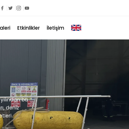
aleri
Etkinlikler
İletişim
 yılından bu
ı, deniz
tleri