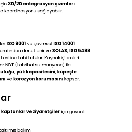
için
3D/2D entegrasyon çizimleri
le koordinasyonu sağlayabilir.
eler
ISO 9001
ve çevresel
ISO 14001
 tarafından denetlenir ve
SOLAS
,
ISO 5488
 testine tabi tutulur. Kaynak işlemleri
ntılar NDT (tahribatsız muayene) ile
ruluğu
,
yük kapasitesini
,
küpeşte
ını
ve
korozyon korumasını
kapsar.
lar
 kaptanlar ve ziyaretçiler
için güvenli
altılmış bakım