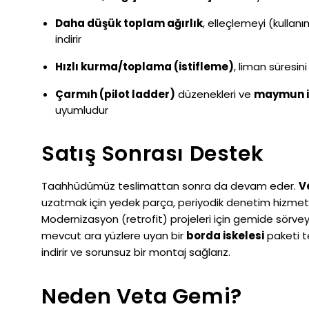
Daha düşük toplam ağırlık
, elleçlemeyi (kullanım
indirir
Hızlı kurma/toplama (istifleme)
, liman süresini
Çarmıh (pilot ladder)
düzenekleri ve
maymun is
uyumludur
Satış Sonrası Destek
Taahhüdümüz teslimattan sonra da devam eder.
V
uzatmak için yedek parça, periyodik denetim hizmetler
Modernizasyon (retrofit) projeleri için gemide sörve
mevcut ara yüzlere uyan bir
borda iskelesi
paketi t
indirir ve sorunsuz bir montaj sağlarız.
Neden Veta Gemi?