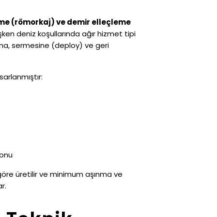
e (römorkaj) ve demir elleçleme
şken deniz koşullarında ağır hizmet tipi
sına, sermesine (deploy) ve geri
sarlanmıştır:
yonu
öre üretilir ve minimum aşınma ve
r.