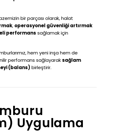
zemizin bir parçası olarak, halat
armak
,
operasyonel güvenliği artırmak
deli performans
sağlamak için
amburlarımız, hem yeni inşa hem de
venilir performans sağlayarak
sağlam
eyi (balans)
birleştirir.
Tamburu
um) Uygulama