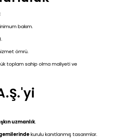
:
 minimum bakım.
.
 hizmet ömrü.
düşük toplam sahip olma maliyeti ve
.Ş.'yi
 aşkın uzmanlık
.
) gemilerinde
kurulu kanıtlanmış tasarımlar.