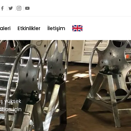
aleri
Etkinlikler
İletişim
ış yüksek
ları için
ır.