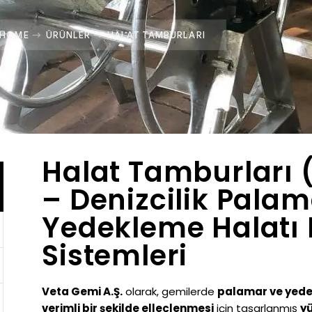
HOME
ÜRÜNLER
HALAT TAMBURLARI
Halat Tamburları
– Denizcilik Palam
Yedekleme Halatı
Sistemleri
Veta Gemi A.Ş.
olarak, gemilerde
palamar ve yedek
verimli bir şekilde elleçlenmesi
için tasarlanmış
y