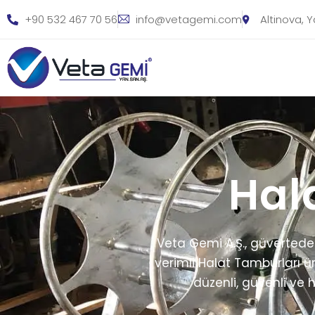
+90 532 467 70 56
info@vetagemi.com
Altinova, 
Hal
Veta Gemi A.Ş., güvertede
verimli Halat Tamburları ü
düzenli, güvenli ve h