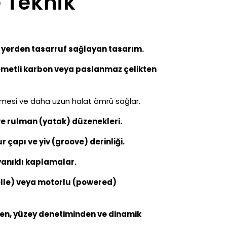
e Teknik
 yerden tasarruf sağlayan tasarım.
emetli karbon veya paslanmaz çelikten
ünmesi ve daha uzun halat ömrü sağlar.
ve rulman (yatak) düzenekleri.
 çapı ve yiv (groove) derinliği.
anıklı kaplamalar.
(elle) veya motorlu (powered)
den, yüzey denetiminden ve dinamik