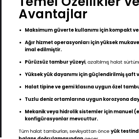
Temel Özellikler v
Avantajlar
Maksimum güverte kullanımı için kompakt ve
Ağır hizmet operasyonları için yüksek mukav
imal edilmiştir.
Pürüzsüz tambur yüzeyi
, azaltılmış halat sürt
Yüksek yük dayanımı için güçlendirilmiş şaft 
Halat tipine ve gemi klasına uygun özel tambur
Tuzlu deniz ortamlarına uygun korozyona day
Mekanik veya hidrolik sistemler için manuel 
konfigürasyonlar mevcuttur.
Tüm halat tamburları, sevkıyattan önce
yük testin
balans doğrulamasından
geçer.