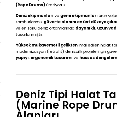
(Rope Drums)
üretiyoruz.
Deniz ekipmanları
ve
gemi ekipmanları
ürün yelpa
tamburlarımız
güverte alanını en üst düzeye çık
ve en zorlu deniz ortamlarında
dayanıklı, uzun va
tasarlanmıştır.
Yüksek mukavemetli çelikten
imal edilen halat t
modernizasyon (retrofit) denizcilik projeleri için gü
yapıyı
,
ergonomik tasarımı
ve
hassas dengelem
Deniz Tipi Halat 
(Marine Rope Dr
Alanları