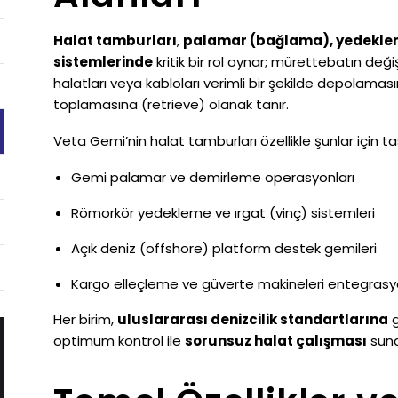
Halat tamburları
,
palamar (bağlama), yedeklem
sistemlerinde
kritik bir rol oynar; mürettebatın deği
halatları veya kabloları verimli bir şekilde depolama
toplamasına (retrieve) olanak tanır.
Veta Gemi’nin halat tamburları özellikle şunlar için ta
Gemi palamar ve demirleme operasyonları
Römorkör yedekleme ve ırgat (vinç) sistemleri
Açık deniz (offshore) platform destek gemileri
Kargo elleçleme ve güverte makineleri entegras
Her birim,
uluslararası denizcilik standartlarına
g
optimum kontrol ile
sorunsuz halat çalışması
suna