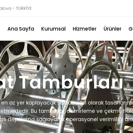
Yalova - TÜRKİYE
Ana Sayfa
Kurumsal
Hizmetler
Ürünler
G
at Tamburları
 en az yer kaplayacak şekilde özel olarak tasarlanm
retmektedir. Bu tamburlar, demirleme ve çekme halat
ızlı depolama sağlayarak operasyonel verimliliği artır