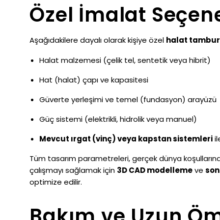
Özel İmalat Seçene
Aşağıdakilere dayalı olarak kişiye özel
halat tambur
Halat malzemesi (çelik tel, sentetik veya hibrit)
Hat (halat) çapı ve kapasitesi
Güverte yerleşimi ve temel (fundasyon) arayüzü
Güç sistemi (elektrikli, hidrolik veya manuel)
Mevcut ırgat (vinç) veya kapstan sistemleri
i
Tüm tasarım parametreleri, gerçek dünya koşullarında
çalışmayı sağlamak için
3D CAD modelleme
ve
son
optimize edilir.
Bakım ve Uzun Öm