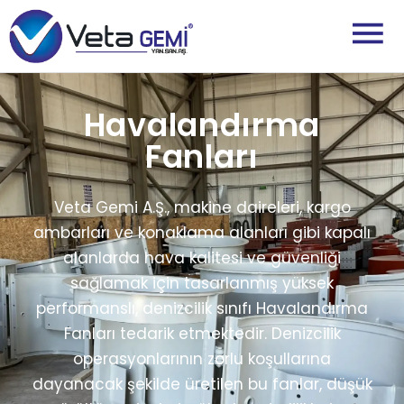
Havalandırma
Fanları
Veta Gemi A.Ş., makine daireleri, kargo
ambarları ve konaklama alanları gibi kapalı
alanlarda hava kalitesi ve güvenliği
sağlamak için tasarlanmış yüksek
performanslı, denizcilik sınıfı Havalandırma
Fanları tedarik etmektedir. Denizcilik
operasyonlarının zorlu koşullarına
dayanacak şekilde üretilen bu fanlar, düşük