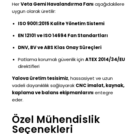
Her
Veta Gemi Havalandırma Fanı
aşağıdakilere
uygun olarak üretilir:
ISO 9001:2015 Kalite Yönetim Sistemi
EN 12101 ve ISO 14694 Fan Standartları
DNV, BV ve ABS Klas Onay Süreçleri
Patlama korumalı güvenlik için
ATEX 2014/34/EU
direktifleri
Yalova üretim tesisimiz
, hassasiyet ve uzun
vadeli dayanıklılık sağlayarak
CNC imalat, kaynak,
kaplama ve balans ekipmanlarını
entegre
eder.
Özel Mühendislik
Seçenekleri