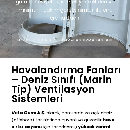
gürültü seviyeleri, yüksek verimlilikleri ve
minimum bakım gereksinimleri ile öne
çıkmaktadır.
HOME
ÜRÜNLER
HAVALANDIRMA FANLARI
Havalandırma Fanları
– Deniz Sınıfı (Marin
Tip) Ventilasyon
Sistemleri
Veta Gemi A.Ş.
olarak, gemilerde ve açık deniz
(offshore) tesislerinde güvenli ve güvenilir
hava
sirkülasyonu
için tasarlanmış
yüksek verimli