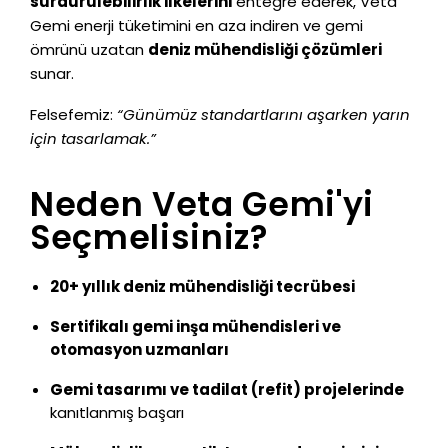
sürdürülebilirlik ilkelerini
entegre ederek, Veta
Gemi enerji tüketimini en aza indiren ve gemi
ömrünü uzatan
deniz mühendisliği çözümleri
sunar.
Felsefemiz:
“Günümüz standartlarını aşarken yarın
için tasarlamak.”
Neden Veta Gemi'yi
Seçmelisiniz?
20+ yıllık deniz mühendisliği tecrübesi
Sertifikalı gemi inşa mühendisleri ve
otomasyon uzmanları
Gemi tasarımı ve tadilat (refit) projelerinde
kanıtlanmış başarı