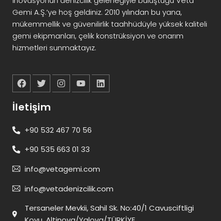
İnovasyonun denizcilik geleneğiyle buluştuğu Veta
Gemi A.Ş.’ye hoş geldiniz. 2010 yılından bu yana,
mükemmellik ve güvenilirlik taahhüdüyle yüksek kaliteli
gemi ekipmanları, çelik konstrüksiyon ve onarım
hizmetleri sunmaktayız.
İletişim
+90 532 467 70 56
+90 535 663 01 33
info@vetagemi.com
info@vetadenizcilik.com
Tersaneler Mevkii, Sahil Sk. No:40/1 Cavusciftligi
Koyu, Altinova/Yalova/TÜRKİYE