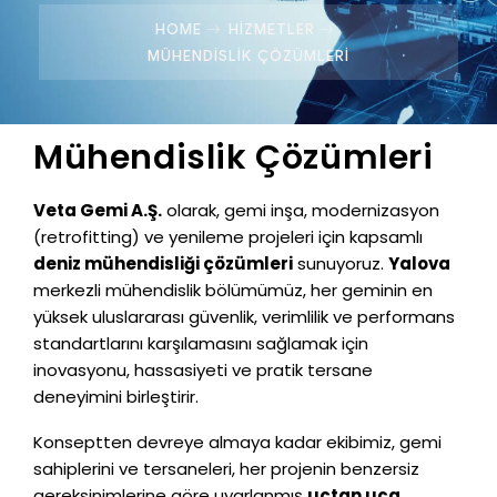
HOME
HIZMETLER
MÜHENDISLIK ÇÖZÜMLERI
Mühendislik Çözümleri
Veta Gemi A.Ş.
olarak, gemi inşa, modernizasyon
(retrofitting) ve yenileme projeleri için kapsamlı
deniz mühendisliği çözümleri
sunuyoruz.
Yalova
merkezli mühendislik bölümümüz, her geminin en
yüksek uluslararası güvenlik, verimlilik ve performans
standartlarını karşılamasını sağlamak için
inovasyonu, hassasiyeti ve pratik tersane
deneyimini birleştirir.
Konseptten devreye almaya kadar ekibimiz, gemi
sahiplerini ve tersaneleri, her projenin benzersiz
gereksinimlerine göre uyarlanmış
uçtan uca