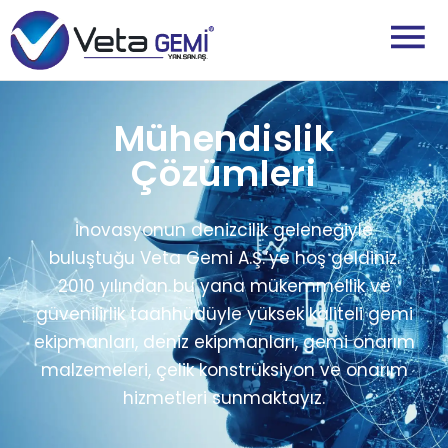
Mühendislik
Çözümleri
İnovasyonun denizcilik geleneğiyle
buluştuğu Veta Gemi A.Ş.’ye hoş geldiniz.
2010 yılından bu yana mükemmellik ve
güvenilirlik taahhüdüyle yüksek kaliteli gemi
ekipmanları, deniz ekipmanları, gemi onarım
malzemeleri, çelik konstrüksiyon ve onarım
hizmetleri sunmaktayız.