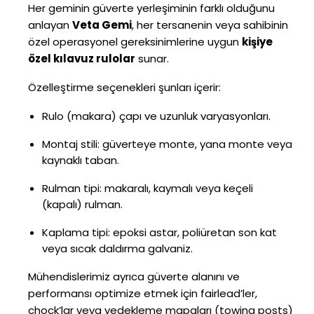
Her geminin güverte yerleşiminin farklı olduğunu
anlayan
Veta Gemi
, her tersanenin veya sahibinin
özel operasyonel gereksinimlerine uygun
kişiye
özel kılavuz rulolar
sunar.
Özelleştirme seçenekleri şunları içerir:
Rulo (makara) çapı ve uzunluk varyasyonları.
Montaj stili: güverteye monte, yana monte veya
kaynaklı taban.
Rulman tipi: makaralı, kaymalı veya keçeli
(kapalı) rulman.
Kaplama tipi: epoksi astar, poliüretan son kat
veya sıcak daldırma galvaniz.
Mühendislerimiz ayrıca güverte alanını ve
performansı optimize etmek için fairlead’ler,
chock’lar veya yedekleme mapaları (towing posts)