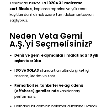
Teslimatla birlikte
EN 10204 3.1 malzeme
sertifikaları
, kaplama raporları ve yük testi
kayıtları dahil olmak üzere tam dokümantasyon
sağlıyoruz.
Neden Veta Gemi
A.Ş.'yi Seçmelisiniz?
Deniz ve gemi ekipmanları imalatında
10 yılı
aşkın tecrübe
.
ISO ve SOLAS
standartları altında şirket içi
tasarım, üretim ve test.
Römorkörler, tankerler ve açık deniz
(offshore) gemilerinde
kanıtlanmış
performans.
Herhangi bir geminin palamar düzenine uyacak