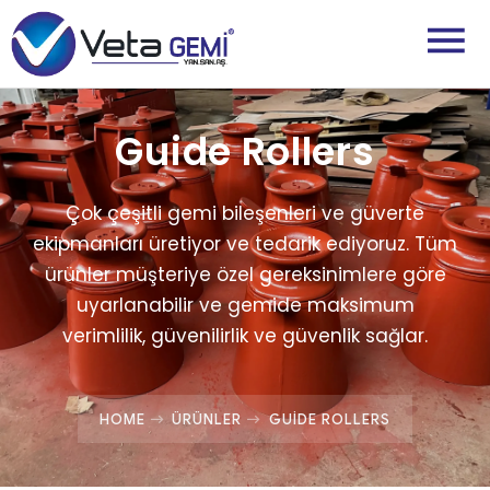
Guide Rollers
Çok çeşitli gemi bileşenleri ve güverte
ekipmanları üretiyor ve tedarik ediyoruz. Tüm
ürünler müşteriye özel gereksinimlere göre
uyarlanabilir ve gemide maksimum
verimlilik, güvenilirlik ve güvenlik sağlar.
HOME
ÜRÜNLER
GUIDE ROLLERS