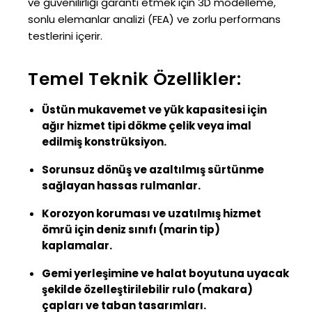
ve güvenilirliği garanti etmek için 3D modelleme,
sonlu elemanlar analizi (FEA) ve zorlu performans
testlerini içerir.
Temel Teknik Özellikler:
Üstün mukavemet ve yük kapasitesi için
ağır hizmet tipi dökme çelik veya imal
edilmiş konstrüksiyon.
Sorunsuz dönüş ve azaltılmış sürtünme
sağlayan hassas rulmanlar.
Korozyon koruması ve uzatılmış hizmet
ömrü için deniz sınıfı (marin tip)
kaplamalar.
Gemi yerleşimine ve halat boyutuna uyacak
şekilde özelleştirilebilir rulo (makara)
çapları ve taban tasarımları.