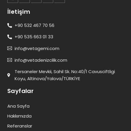
İletişim
+90 532 467 70 56
+90 535 663 01 33
info@vetagemi.com
info@vetadenizcilik.com
Tersaneler Mevkii, Sahil Sk. No:40/1 Cavusciftligi
Koyu, Altinova/Yalova/TÜRKİYE
Sayfalar
Ana Sayfa
Hakkımızda
Referanslar