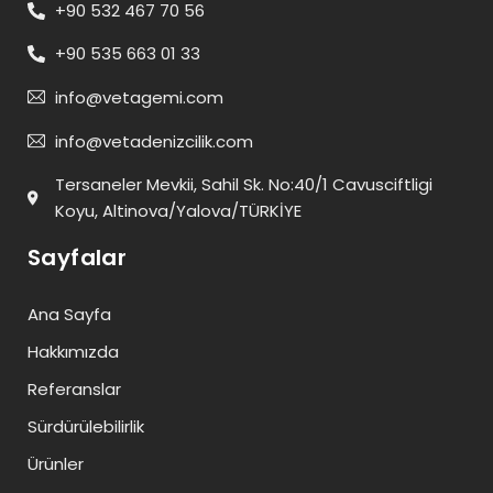
+90 532 467 70 56
+90 535 663 01 33
info@vetagemi.com
info@vetadenizcilik.com
Tersaneler Mevkii, Sahil Sk. No:40/1 Cavusciftligi
Koyu, Altinova/Yalova/TÜRKİYE
Sayfalar
Ana Sayfa
Hakkımızda
Referanslar
Sürdürülebilirlik
Ürünler