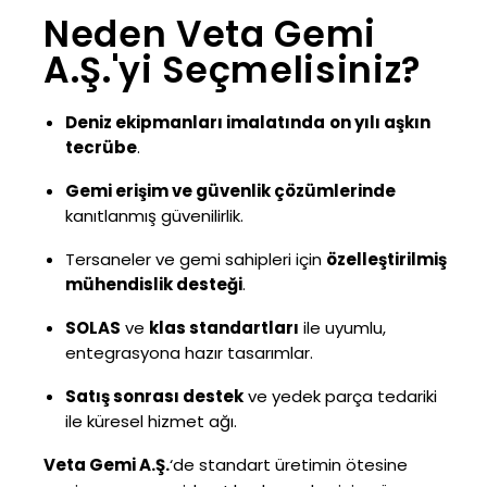
Neden Veta Gemi
A.Ş.'yi Seçmelisiniz?
Deniz ekipmanları imalatında
on yılı aşkın
tecrübe
.
Gemi erişim ve güvenlik çözümlerinde
kanıtlanmış güvenilirlik.
Tersaneler ve gemi sahipleri için
özelleştirilmiş
mühendislik desteği
.
SOLAS
ve
klas standartları
ile uyumlu,
entegrasyona hazır tasarımlar.
Satış sonrası destek
ve yedek parça tedariki
ile küresel hizmet ağı.
Veta Gemi A.Ş.
‘de standart üretimin ötesine