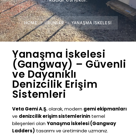
HOME
ÜRÜNLER
YANAŞMA İSKELESI
Yanaşma İskelesi
(Gangway) – Güvenli
ve Dayanıklı
Denizcilik Erişim
Sistemleri
Veta Gemi A.Ş.
olarak, modern
gemi ekipmanları
ve
denizcilik erişim sistemlerinin
temel
bileşenleri olan
Yanaşma İskelesi (Gangway
Ladders)
tasarımı ve üretiminde uzmanız.