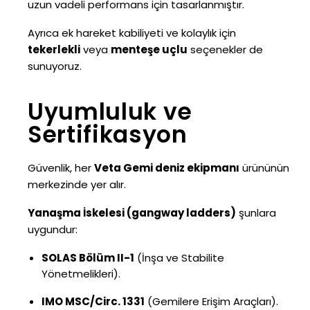
uzun vadeli performans için tasarlanmıştır.
Ayrıca ek hareket kabiliyeti ve kolaylık için
tekerlekli
veya
menteşe uçlu
seçenekler de
sunuyoruz.
Uyumluluk ve
Sertifikasyon
Güvenlik, her
Veta Gemi deniz ekipmanı
ürününün
merkezinde yer alır.
Yanaşma İskelesi (gangway ladders)
şunlara
uygundur:
SOLAS Bölüm II-1
(İnşa ve Stabilite
Yönetmelikleri).
IMO MSC/Circ. 1331
(Gemilere Erişim Araçları).