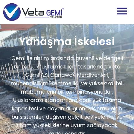
Yanaşma İskelesi
Gemi ile rıhtım arasında güvenli ve dengeli
bir köprü oluşturmak için tasarlanan Veta
Gemi A.Ş. Gangway Merdivenleri,
mühendislik mükemmelliği ve yüksek kaliteli
malzemelerin bir kombinasyonudur.
Uluslararası standartlara göre yük taşıma
kapasitesi ve dayanıklılığı onaylanmış olan
bu sistemler, değişen gelgit seviyelerine ve
rıhtım yüksekliklerine uyum sağlayacak
kadar esnektir.