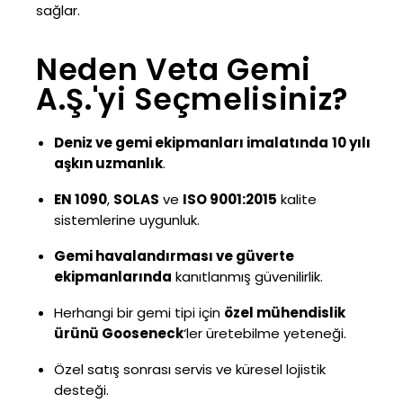
sağlar.
Neden Veta Gemi
A.Ş.'yi Seçmelisiniz?
Deniz ve gemi ekipmanları imalatında
10 yılı
aşkın uzmanlık
.
EN 1090
,
SOLAS
ve
ISO 9001:2015
kalite
sistemlerine uygunluk.
Gemi havalandırması ve güverte
ekipmanlarında
kanıtlanmış güvenilirlik.
Herhangi bir gemi tipi için
özel mühendislik
ürünü Gooseneck
‘ler üretebilme yeteneği.
Özel satış sonrası servis ve küresel lojistik
desteği.