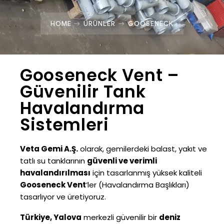
HOME
ÜRÜNLER
GOOSENECK
Gooseneck Vent –
Güvenilir Tank
Havalandırma
Sistemleri
Veta Gemi A.Ş.
olarak, gemilerdeki balast, yakıt ve
tatlı su tanklarının
güvenli ve verimli
havalandırılması
için tasarlanmış yüksek kaliteli
Gooseneck Vent
‘ler (Havalandırma Başlıkları)
tasarlıyor ve üretiyoruz.
Türkiye, Yalova
merkezli güvenilir bir
deniz