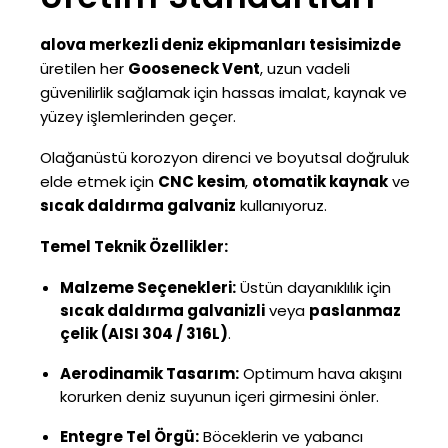
alova merkezli deniz ekipmanları tesisimizde
üretilen her
Gooseneck Vent
, uzun vadeli
güvenilirlik sağlamak için hassas imalat, kaynak ve
yüzey işlemlerinden geçer.
Olağanüstü korozyon direnci ve boyutsal doğruluk
elde etmek için
CNC kesim
,
otomatik kaynak
ve
sıcak daldırma galvaniz
kullanıyoruz.
Temel Teknik Özellikler:
Malzeme Seçenekleri:
Üstün dayanıklılık için
sıcak daldırma galvanizli
veya
paslanmaz
çelik (AISI 304 / 316L)
.
Aerodinamik Tasarım:
Optimum hava akışını
korurken deniz suyunun içeri girmesini önler.
Entegre Tel Örgü:
Böceklerin ve yabancı