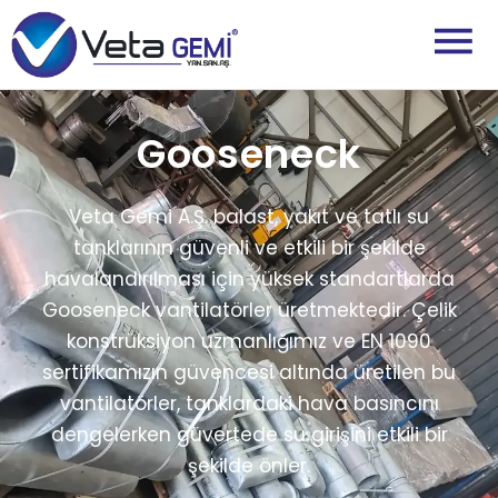
Gooseneck
Veta Gemi A.Ş. balast, yakıt ve tatlı su
tanklarının güvenli ve etkili bir şekilde
havalandırılması için yüksek standartlarda
Gooseneck vantilatörler üretmektedir. Çelik
konstrüksiyon uzmanlığımız ve EN 1090
sertifikamızın güvencesi altında üretilen bu
vantilatörler, tanklardaki hava basıncını
dengelerken güvertede su girişini etkili bir
şekilde önler.